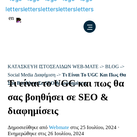
Μετάβαση
en
στο
περιεχόμενο
ΚΑΤΑΣΚΕΥΗ ΙΣΤΟΣΕΛΙΔΩΝ WEB-MATE
->
BLOG
->
Social Media Διαφήμιση
->
Τι Είναι Το UGC Και Πως Θα
Τι είναι το UGC και πως θα
Σας Βοηθήσει Σε SEO & Διαφημίσεις
σας βοηθήσει σε SEO &
διαφημίσεις
Δημοσιεύθηκε από
Webmate
στις 25 Ιουλίου, 2024 ·
Ενημερώθηκε στις 26 Ιουλίου, 2024