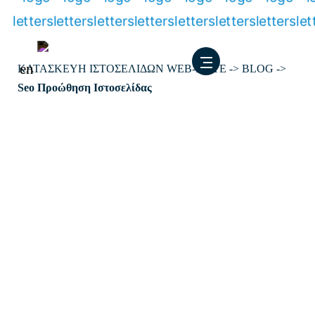
Μετάβαση
στο
περιεχόμενο
en
ΚΑΤΑΣΚΕΥΗ ΙΣΤΟΣΕΛΙΔΩΝ WEB-MATE
->
BLOG
->
Seo Προώθηση Ιστοσελίδας
Κατηγορία:
Seo
Προώθηση Ιστοσελίδας