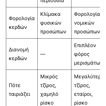
περιουσία
Κλίμακα
Φορολογία
Φορολογία
φυσικών
νομικών
κερδών
προσώπων
προσώπων
Επιπλέον
Διανομή
—
φόρος
κερδών
μερισμάτων
Μικρός
Μεγαλύτερο
Πότε
τζίρος,
τζίρος,
ταιριάζει
χαμηλό
εταίροι,
ρίσκο
ρίσκο