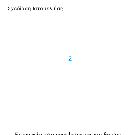
Σχεδίαση Ιστοσελίδας
1
2
Ενημερωθείτε για
χρήσιμα νέα & tips για το
digital marketing
Εγγραφείτε στο newsletter μας και θα σας