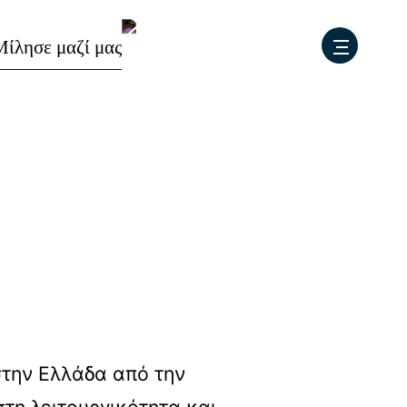
Μ
ί
λ
η
σ
ε
μ
α
ζ
ί
μ
α
ς