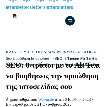
Μετάβαση
στο
περιεχόμενο
ΚΑΤΑΣΚΕΥΗ ΙΣΤΟΣΕΛΙΔΩΝ WEB-MATE
->
BLOG
->
Seo Προώθηση Ιστοσελίδας
->
SEO: 8 Τρόποι Με Το Alt
SEO: 8 τρόποι με το Alt Text
Text Να Βοηθήσεις Την Προώθηση Της Ιστοσελίδας Σου
να βοηθήσεις την προώθηση
της ιστοσελίδας σου
Δημοσιεύθηκε από
Webmate
στις 26 Ιουλίου, 2023 ·
Ενημερώθηκε στις 21 Οκτωβρίου, 2023