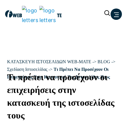
Μετάβαση
στο
περιεχόμενο
ΚΑΤΑΣΚΕΥΗ ΙΣΤΟΣΕΛΙΔΩΝ WEB-MATE
->
BLOG
->
Σχεδίαση Ιστοσελίδας
->
Τι Πρέπει Να Προσέχουν Οι
Τι πρέπει να προσέχουν οι
Επιχειρήσεις Στην Κατασκευή Της Ιστοσελίδας Τους
επιχειρήσεις στην
κατασκευή της ιστοσελίδας
τους