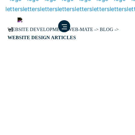
Skip
to
content
el
WEBSITE DEVELOPMENT WEB-MATE
->
BLOG
->
WEBSITE DESIGN ARTICLES
Category:
WEBSITE
DESIGN ARTICLES