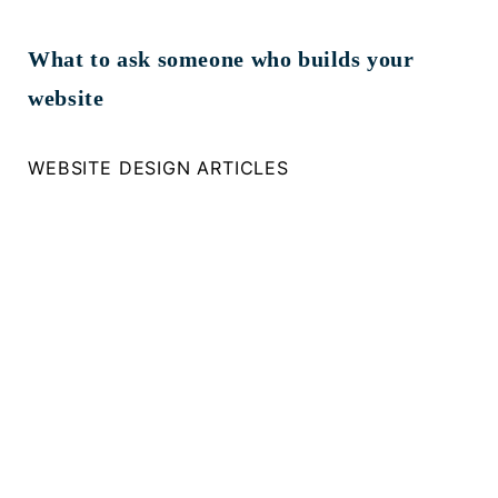
What to ask someone who builds your
website
WEBSITE DESIGN ARTICLES
Ενημερωθείτε για
χρήσιμα νέα & tips για το
digital marketing