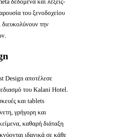
eta δεδομένα και λέξεις-
παρουσία του ξενοδοχείου
ι διευκολύνουν την
ών.
gn
st Design αποτέλεσε
εδιασμό του Kalani Hotel.
κευές και tablets
νετη, γρήγορη και
κείμενα, καθαρή διάταξη
κνύονται ιδανικά σε κάθε