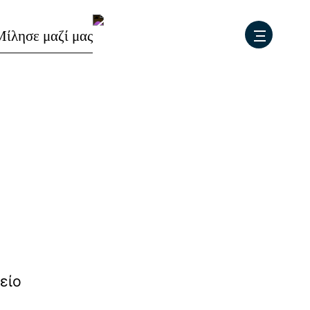
Μ
ί
λ
η
σ
ε
μ
α
ζ
ί
μ
α
ς